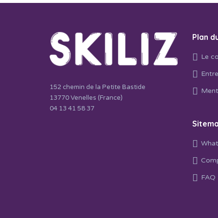
Plan du
Le co
Entre
152 chemin de la Petite Bastide
Ment
13770 Venelles (France)
04 13 41 58 37
Sitem
What
Comp
FAQ