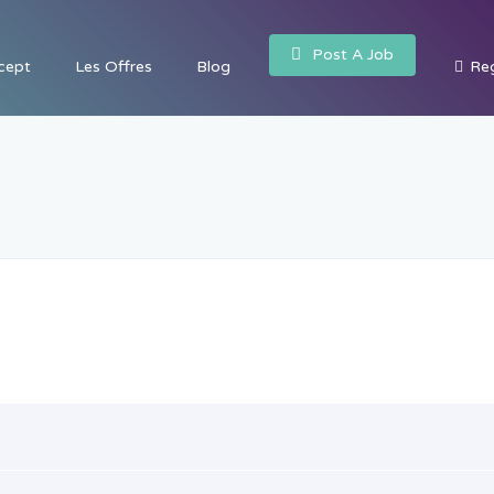
Post A Job
cept
Les Offres
Blog
Reg
?